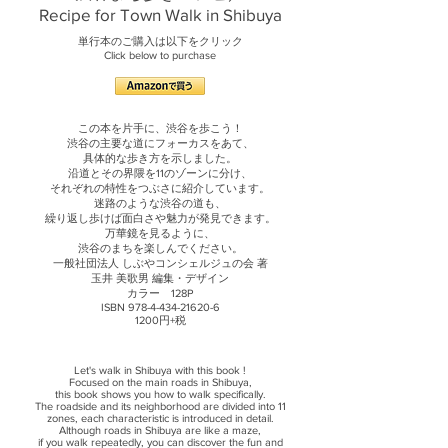
Recipe for Town Walk in Shibuya
単行本のご購入は以下をクリック
Click below to purchase
この本を片手に、渋谷を歩こう！
渋谷の主要な道にフォーカスをあて、
具体的な歩き方を示しました。
沿道とその界隈を11のゾーンに分け、
それぞれの特性をつぶさに紹介しています。
迷路のような渋谷の道も、
繰り返し歩けば面白さや魅力が発見できます。
万華鏡を見るように、
渋谷のまちを楽しんでください。
一般社団法人 しぶやコンシェルジュの会 著
玉井 美歌男 編集・デザイン
カラー 128P
ISBN 978-4-434-21620-6
1200円+税
Let's walk in Shibuya with this book !
Focused on the main roads in Shibuya,
this book shows you how to walk specifically.
The roadside and its neighborhood are divided into 11
zones, each characteristic is introduced in detail.
Although roads in Shibuya are like a maze,
if you walk repeatedly, you can discover the fun and