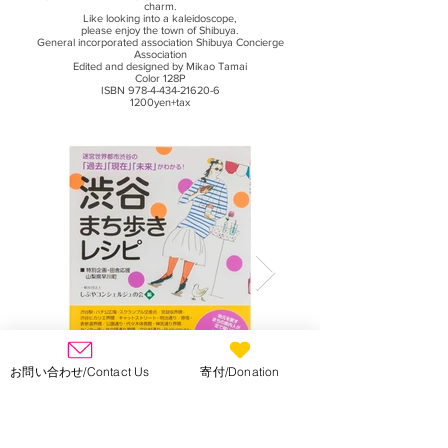
charm.
Like looking into a kaleidoscope,
please enjoy the town of Shibuya.
General incorporated association Shibuya Concierge
Association
Edited and designed by Mikao Tamai
Color 128P
ISBN 978-4-434-21620-6
1200yen+tax
お問い合わせ/Contact Us
寄付/Donation