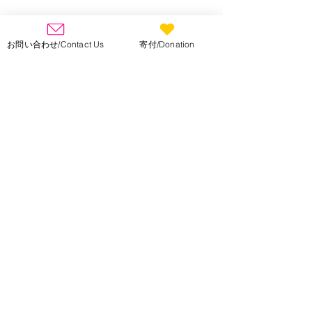
お問い合わせ/Contact Us
寄付/Donation